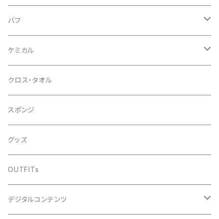
バフ
ウールバフ
ケミカル
３インチ
ウレタンバフ
コンパウンド
クロス・タオル
5インチ
1インチ
初期～中間研磨
シャンプー
スポンジ
6インチ
3インチ
最終仕上げ研磨
中性シャンプー
コーティング
グッズ
5インチ
撥水シャンプー
簡易型
OUTFITs
6インチ
硬化型
デジタルコンテンツ