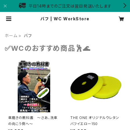
平日14時までのご注文は翌日発送いたします
バフ | WC WorkStore
ホーム
バフ
✅WCのおすすめ商品🕺🌊
車磨きの教科書 ～さあ、洗車
THE ONE オリジナルウレタン
の向こう側へ～
バフイエロー150