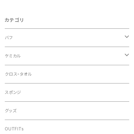
カテゴリ
バフ
ウールバフ
ケミカル
３インチ
ウレタンバフ
コンパウンド
クロス・タオル
5インチ
1インチ
初期～中間研磨
シャンプー
スポンジ
6インチ
3インチ
最終仕上げ研磨
中性シャンプー
コーティング
グッズ
5インチ
撥水シャンプー
簡易型
OUTFITs