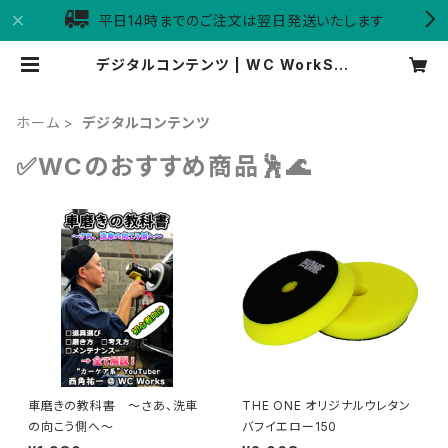
平日14時までのご注文は翌日発送いたします
デジタルコンテンツ | WC WorkSto
re
ホーム
デジタルコンテンツ
✅WCのおすすめ商品🕺🌊
車磨きの教科書 ～さあ、洗車
THE ONE オリジナルウレタン
の向こう側へ～
バフイエロー150