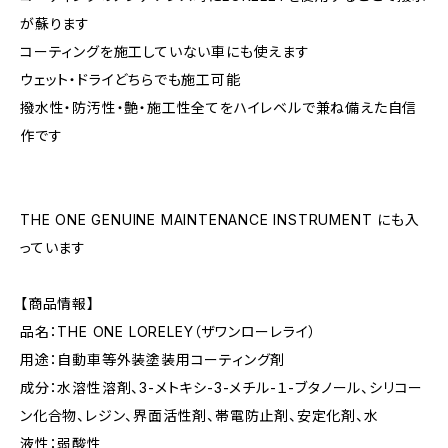
が蘇ります
コーティングを施工していない車にも使えます
ウェット・ドライどちらでも施工可能
撥水性・防汚性・艶・施工性全てをハイレベルで兼ね備えた自信
作です
THE ONE GENUINE MAINTENANCE INSTRUMENT にも入
っています
【商品情報】
品名：THE ONE LORELEY（ザワンローレライ）
用途：自動車等外装塗装用コーティング剤
成分：水溶性溶剤、3-メトキシ-3-メチル-１-ブタノール、シリコー
ン化合物、レジン、界面活性剤、帯電防止剤、安定化剤、水
液性：弱酸性