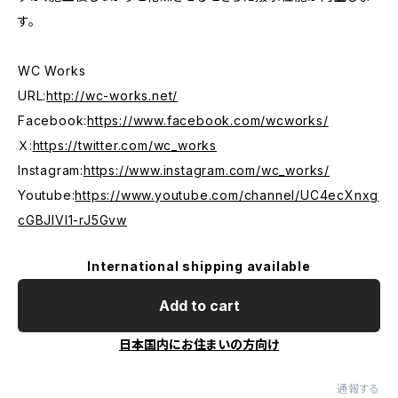
す。
WC Works
URL:
http://wc-works.net/
Facebook:
https://www.facebook.com/wcworks/
Ｘ:
https://twitter.com/wc_works
Instagram:
https://www.instagram.com/wc_works/
Youtube:
https://www.youtube.com/channel/UC4ecXnxg
cGBJIVI1-rJ5Gvw
International shipping available
Add to cart
日本国内にお住まいの方向け
通報する