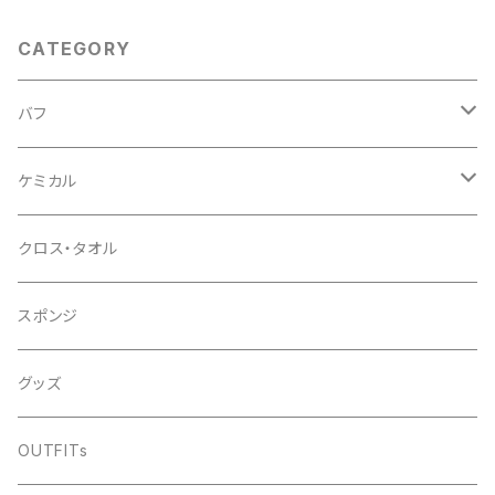
CATEGORY
バフ
ウールバフ
ケミカル
３インチ
ウレタンバフ
コンパウンド
クロス・タオル
5インチ
1インチ
初期～中間研磨
シャンプー
スポンジ
6インチ
3インチ
最終仕上げ研磨
中性シャンプー
コーティング
グッズ
5インチ
撥水シャンプー
簡易型
OUTFITs