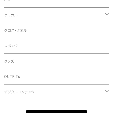
ウールバフ
ケミカル
３インチ
ウレタンバフ
コンパウンド
クロス・タオル
5インチ
1インチ
初期～中間研磨
シャンプー
スポンジ
6インチ
3インチ
最終仕上げ研磨
中性シャンプー
コーティング
グッズ
5インチ
撥水シャンプー
簡易型
OUTFITs
6インチ
硬化型
デジタルコンテンツ
洗車