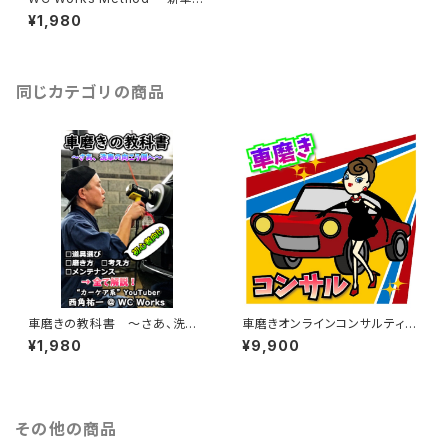
まま乗り続ける洗車術～
¥1,980
同じカテゴリの商品
車磨きの教科書 ～さあ、洗車
車磨きオンラインコンサルティン
の向こう側へ～
グ
¥1,980
¥9,900
その他の商品