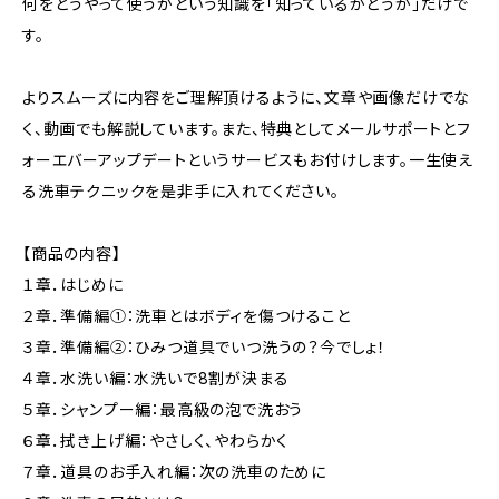
何をどうやって使うかという知識を「知っているかどうか」だけで
す。
よりスムーズに内容をご理解頂けるように、文章や画像だけでな
く、動画でも解説しています。また、特典としてメールサポートとフ
ォーエバーアップデートというサービスもお付けします。一生使え
る洗車テクニックを是非手に入れてください。
【商品の内容】
１章．はじめに
２章．準備編①：洗車とはボディを傷つけること
３章．準備編②：ひみつ道具でいつ洗うの？今でしょ！
４章．水洗い編：水洗いで8割が決まる
５章．シャンプー編：最高級の泡で洗おう
６章．拭き上げ編：やさしく、やわらかく
７章．道具のお手入れ編：次の洗車のために