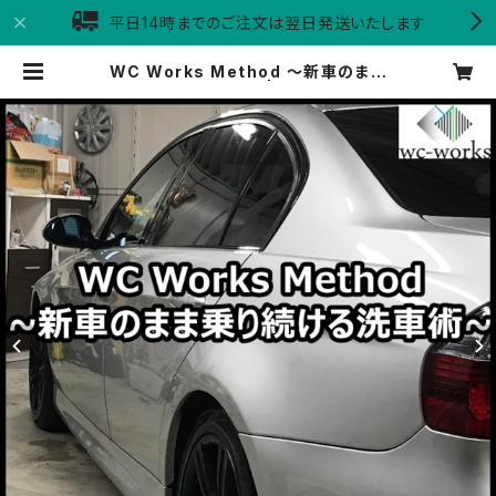
平日14時までのご注文は翌日発送いたします
WC Works Method ～新車のまま
乗り続ける洗車術～ | WC WorkSt
ore